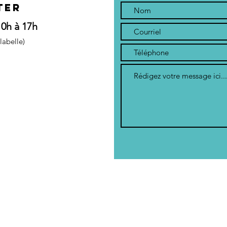
ter
10h à 17h
labelle)