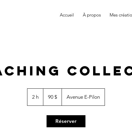
Accueil
À propos
Mes créati
n
aching collec
90 dollars
canadiens
2 h
2
90 $
Avenue E-Pilon
h
Réserver